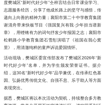
度樊城区“新时代好少年”仝梓言结合日常课业学习、
志愿服务经历，分享了他成长路上的坚守与感悟，传
递向上向善的精神力量；襄阳市第二十中学教育集团
谢清舟带来快板节目《强国复兴有我·少年担当谱新
章》，用铿锵有力的词句抒发少年报国之志；襄阳市
松鹤路小学教育集团石雪彤演唱了《祖国在我心窝
里》，用清澈纯粹的童声诉说爱国情怀。
活动现场，樊城区委宣传部发布了樊城区2026年“新
时代好少年”名单，并为学生颁发荣誉证书。据介
绍，这30名“新时代好少年”品学兼优，在传承红色基
因、弘扬优秀传统文化、自强不息、乐于助人等方面
表现突出。
据悉，樊城区将以本次活动为契机，持续整合多方教