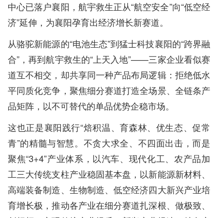
中心已落户襄阳，航宇救生正从“航空安全”向“低空经
济”延伸，为襄阳孕育出经济增长新赛道。
从骆驼新能源的“电池生态”到猛士科技襄阳的“跨界融
合”，再到航宇救生的“上天入地”——三家企业看似赛
道互不相交，却共享同一种产品布局逻辑：拒绝低水
平同质化竞争，聚焦细分赛道打造全场景、全链条产
品矩阵，以不可替代的单品优势企稳市场。
这也正是襄阳践行“焙积温、育森林、优生态、促常
青”的精髓与智慧。不贪大求全、不四面出击，而是
聚焦“3+4”产业体系，以汽车、现代化工、农产品加
工三大传统支柱产业稳固基本盘，以新能源新材料、
高端装备制造、生物制造、低空经济四大新兴产业培
育增长极，推动各产业在细分赛道扎深根、做极致、