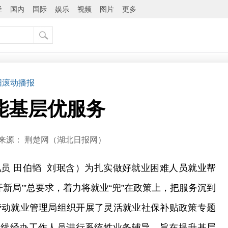
经
国内
国际
娱乐
视频
图片
更多
阳滚动播报
能基层优服务
来源：
荆楚网（湖北日报网）
员 田伯韬 刘珉含）为扎实做好就业困难人员就业帮
开新局’”总要求，着力将就业“兜”在政策上，把服务沉到
劳动就业管理局组织开展了灵活就业社保补贴政策专题
一线经办工作人员进行系统性业务辅导，旨在提升基层