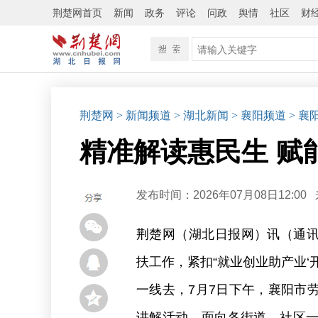
荆楚网首页
新闻
政务
评论
问政
舆情
社区
财
荆楚网
> 新闻频道
> 湖北新闻
> 襄阳频道
> 襄
精准解读惠民生 赋
发布时间：2026年07月08日12:00
荆楚网（湖北日报网）讯（通讯
扶工作，紧扣“就业创业助产业‘
一线去，7月7日下午，襄阳市
讲解活动，面向各街道、社区