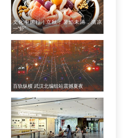
文化中国行 | 立秋：暑焰未消，清凉
一“虾”
百轨纵横 武汉北编组站震撼夏夜